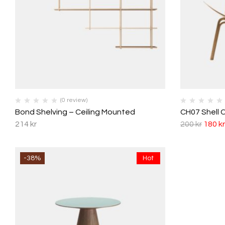
(0 review)
Bond Shelving – Ceiling Mounted
CH07 Shell C
214
kr
200
kr
180
kr
-38%
Hot