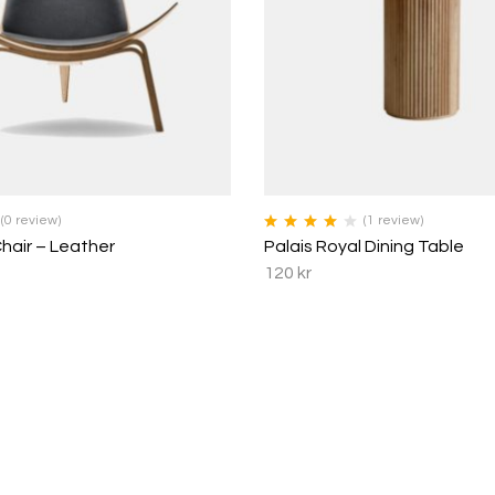
(0 review)
(1
review
)
Betygsatt
hair – Leather
Palais Royal Dining Table
4.00
av 5
120
kr