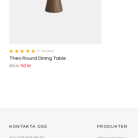
(1
review
)
Betygsatt
5.00
Theo Round Dining Table
av 5
80
kr
50
kr
KONTAKTA OSS
PRODUKTER