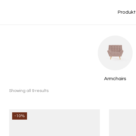
Produkt
age
Table
Armchairs
Showing all 9 results
-10%