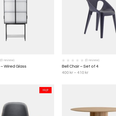
(0 review)
(0 review)
 – Wired Glass
Bell Chair – Set of 4
400
kr
–
410
kr
Hot