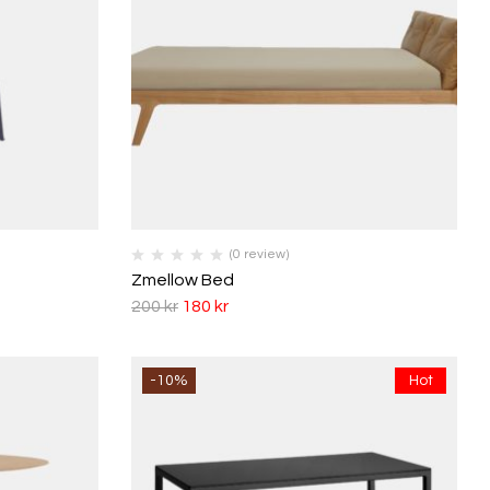
(0 review)
Zmellow Bed
200
kr
180
kr
-10%
Hot