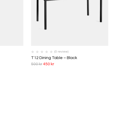
(0 review)
T12 Dining Table – Black
500
kr
450
kr