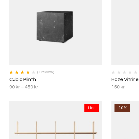
(1
review
)
Betygsatt
Cubic Plinth
Haze Vitrine
4.00
av 5
90
kr
–
450
kr
150
kr
Hot
-10%