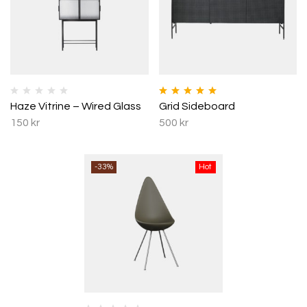
Betygsatt
5.00
Haze Vitrine – Wired Glass
Grid Sideboard
av 5
150
kr
500
kr
-33%
Hot