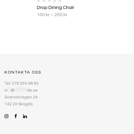
Drop Dining Chair
100
kr
–
200
kr
KONTAKTA OSS
Tel: 076 555 68 63
in
**
@
********
de.se
Svarvarvägen 24
142 20 Skogås