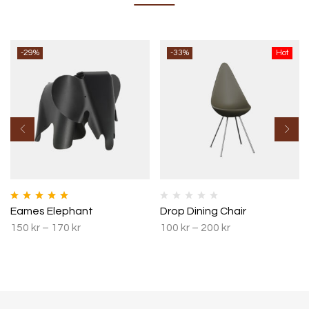
-29%
-33%
Hot
Betygsatt
5.00
Eames Elephant
Drop Dining Chair
av 5
150
kr
–
170
kr
100
kr
–
200
kr