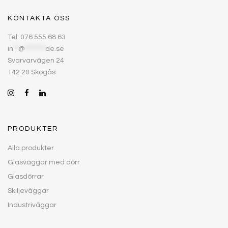
KONTAKTA OSS
Tel: 076 555 68 63
in
**
@
********
de.se
Svarvarvägen 24
142 20 Skogås
PRODUKTER
Alla produkter
Glasväggar med dörr
Glasdörrar
Skiljeväggar
Industriväggar