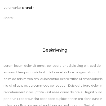
Varumärke:
Brand 4
Share :
Beskrivning
Lorem ipsum dolor sit amet, consectetur adipisicing elit, sed do
eiusmod tempor incididunt ut labore et dolore magna aliqua. Ut
enim ad minim veniam, quis nostrud exercitation ullamco laboris
nisi ut aliquip ex ea commodo consequat. Duis aute irure dolor in
reprehenderit in voluptate velit esse cillum dolore eu fugiat nulla
pariatur. Excepteur sint occaecat cupidatat non proident, sunt in
culpa qui officia deserunt mollit anim id est laborum. Sed ut