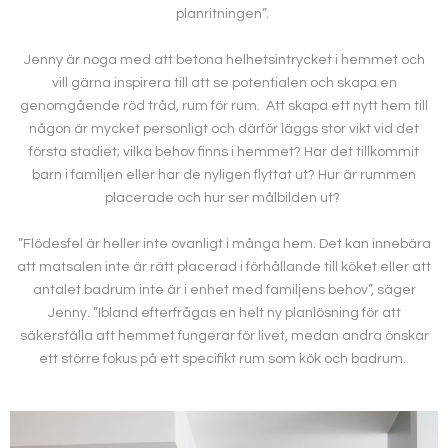
planritningen”.
Jenny är noga med att betona helhetsintrycket i hemmet och
vill gärna inspirera till att se potentialen och skapa en
genomgående röd tråd, rum för rum. Att skapa ett nytt hem till
någon är mycket personligt och därför läggs stor vikt vid det
första stadiet; vilka behov finns i hemmet? Har det tillkommit
barn i familjen eller har de nyligen flyttat ut? Hur är rummen
placerade och hur ser målbilden ut?
”Flödesfel är heller inte ovanligt i många hem. Det kan innebära
att matsalen inte är rätt placerad i förhållande till köket eller att
antalet badrum inte är i enhet med familjens behov”, säger
Jenny. ”Ibland efterfrågas en helt ny planlösning för att
säkerställa att hemmet fungerar för livet, medan andra önskar
ett större fokus på ett specifikt rum som kök och badrum.