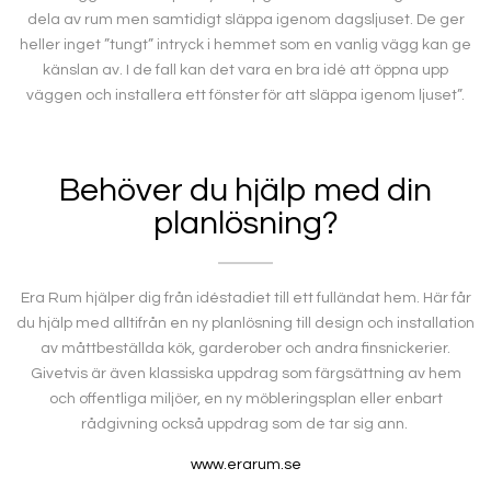
dela av rum men samtidigt släppa igenom dagsljuset. De ger
heller inget ”tungt” intryck i hemmet som en vanlig vägg kan ge
känslan av. I de fall kan det vara en bra idé att öppna upp
väggen och installera ett fönster för att släppa igenom ljuset”.
Behöver du hjälp med din
planlösning?
Era Rum hjälper dig från idéstadiet till ett fulländat hem. Här får
du hjälp med alltifrån en ny planlösning till design och installation
av måttbeställda kök, garderober och andra finsnickerier.
Givetvis är även klassiska uppdrag som färgsättning av hem
och offentliga miljöer, en ny möbleringsplan eller enbart
rådgivning också uppdrag som de tar sig ann.
www.erarum.se