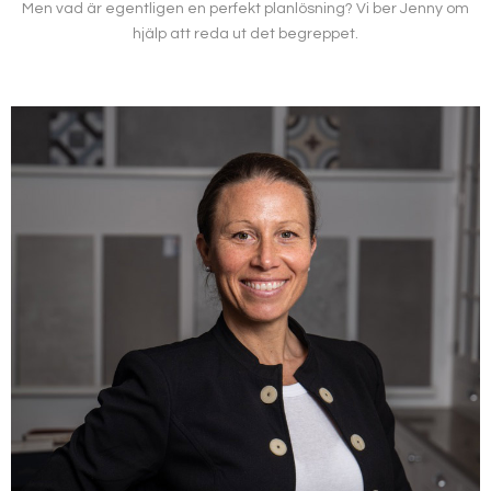
Men vad är egentligen en perfekt planlösning? Vi ber Jenny om
hjälp att reda ut det begreppet.