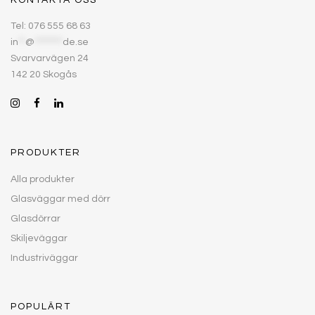
KONTAKTA OSS
Tel: 076 555 68 63
in
**
@
********
de.se
Svarvarvägen 24
142 20 Skogås
PRODUKTER
Alla produkter
Glasväggar med dörr
Glasdörrar
Skiljeväggar
Industriväggar
POPULÄRT