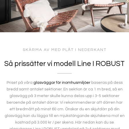
SKÄRMA AV MED PLÅT I NEDERKANT
Så prissätter vi modell Line I ROBUST
Priset på våra
glasväggar för inomhusmiljöer
baseras på dess
bredd samt antalet sektioner. En sektion är ca 1 m bred, så en
glasvägg på 3 meter skulle kunna delas upp i 3-5 sektioner
beroende på antalet dörrar. Vi rekommenderar att dörren har
ett bredmått på minst 60 cm. Önskar du en skjutdörr på din
glasvägg kan du lägga till en mjukstängande skjutskena mot en
kostnad på 3.000 kr / per skena. Här nedan kan du se
glasväggen Line I ROBUST uppdelad på 2-4 sektioner med