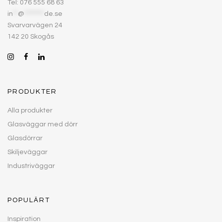
Tel: 076 555 68 63
in
**
@
********
de.se
Svarvarvägen 24
142 20 Skogås
PRODUKTER
Alla produkter
Glasväggar med dörr
Glasdörrar
Skiljeväggar
Industriväggar
POPULÄRT
Inspiration