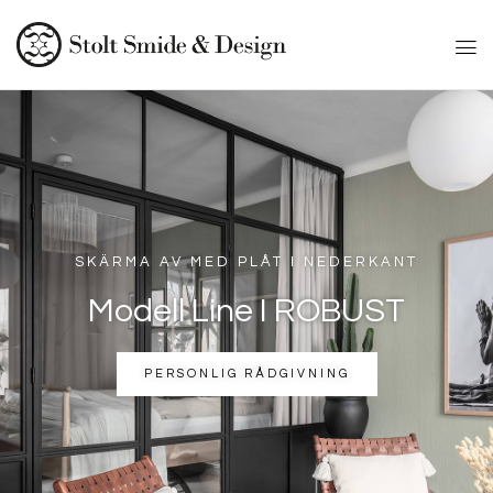
SKÄRMA AV MED PLÅT I NEDERKANT
Modell Line I ROBUST
PERSONLIG RÅDGIVNING